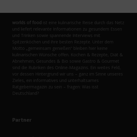
worlds of food
ist eine kulinarische Reise durch das Netz
und liefert relevante Informationen zu gesundem Essen
und Trinken sowie spannende Interviews mit
Spitzenköchen und ihre besten Rezepte. Unter dem
Motto „gemeinsam genießen“ bleiben hier keine
kulinarischen Wünsche offen. Kochen & Rezepte, Diät &
Abnehmen, Gesundes & Bio sowie Gastro & Gourmet
sind die Rubriken des Online-Magazins. Ein weites Feld,
vor dessen Hintergrund wir uns – ganz im Sinne unseres
Zieles, ein informatives und unterhaltsames
Ratgebermagazin zu sein – fragen: Was isst
Deutschland?
Partner