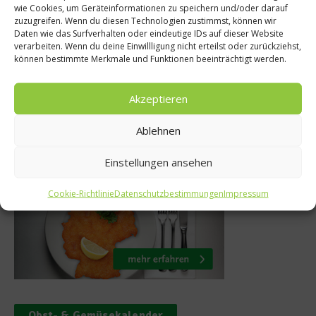
s mit
wie Cookies, um Geräteinformationen zu speichern und/oder darauf
10 Jahre Kulina
zuzugreifen. Wenn du diesen Technologien zustimmst, können wir
out – Kochen
Daten wie das Surfverhalten oder eindeutige IDs auf dieser Website
Jakobsweg im P
verarbeiten. Wenn du deine Einwillligung nicht erteilst oder zurückziehst,
AMC
können bestimmte Merkmale und Funktionen beeinträchtigt werden.
7. Juni 2018
r 2013
Akzeptieren
Ablehnen
Was isst Deutschland
Einstellungen ansehen
Cookie-Richtlinie
Datenschutzbestimmungen
Impressum
Obst- & Gemüsekalender