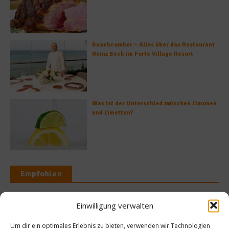
Beachcomber – Alles über das Restaurant
Heinz Beck im Forte Village Resort
Was ist der Unterschied zwischen Limonen
und Limetten?
Empfohlen
Einwilligung verwalten
te
Reise
Um dir ein optimales Erlebnis zu bieten, verwenden wir Technologien