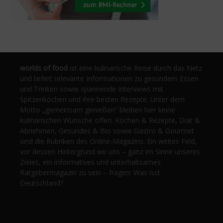
worlds of food
ist eine kulinarische Reise durch das Netz
und liefert relevante Informationen zu gesundem Essen
und Trinken sowie spannende Interviews mit
Spitzenköchen und ihre besten Rezepte. Unter dem
Motto „gemeinsam genießen“ bleiben hier keine
kulinarischen Wünsche offen. Kochen & Rezepte, Diät &
Abnehmen, Gesundes & Bio sowie Gastro & Gourmet
sind die Rubriken des Online-Magazins. Ein weites Feld,
vor dessen Hintergrund wir uns – ganz im Sinne unseres
Zieles, ein informatives und unterhaltsames
Ratgebermagazin zu sein – fragen: Was isst
Deutschland?