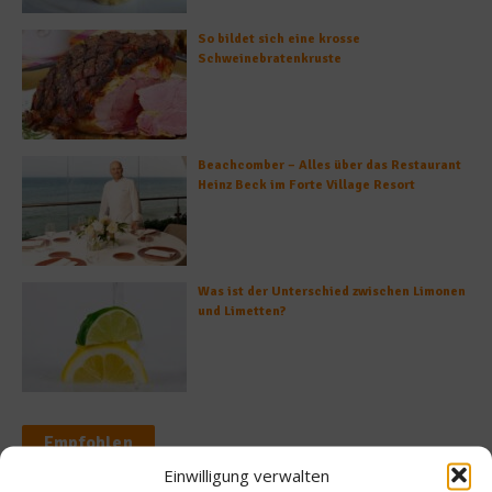
So bildet sich eine krosse
Schweinebratenkruste
Beachcomber – Alles über das Restaurant
Heinz Beck im Forte Village Resort
Was ist der Unterschied zwischen Limonen
und Limetten?
Empfohlen
Einwilligung verwalten