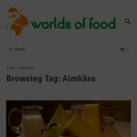
Zum Inhalt springen
Menu
Start
/
Almkäse
Browsing Tag: Almkäse