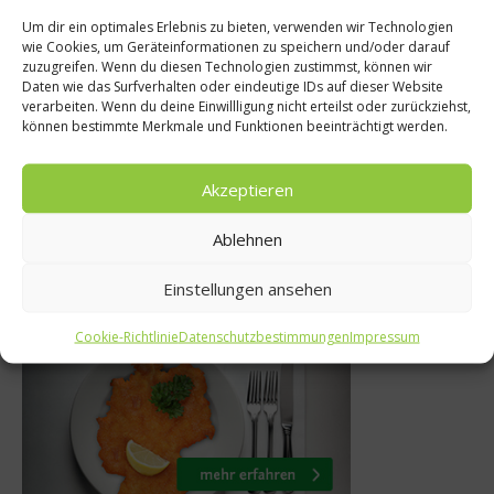
Um dir ein optimales Erlebnis zu bieten, verwenden wir Technologien
Rezepte
wie Cookies, um Geräteinformationen zu speichern und/oder darauf
cher
zuzugreifen. Wenn du diesen Technologien zustimmst, können wir
Matjesfilet im
Daten wie das Surfverhalten oder eindeutige IDs auf dieser Website
rstellung:
verarbeiten. Wenn du deine Einwillligung nicht erteilst oder zurückziehst,
Schmand mit Gewü
können bestimmte Merkmale und Funktionen beeinträchtigt werden.
ooking
Apfel und Zwi
2017
Akzeptieren
10. Juli 2012
Ablehnen
Einstellungen ansehen
Was isst Deutschland
Cookie-Richtlinie
Datenschutzbestimmungen
Impressum