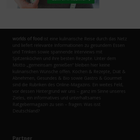
worlds of food
ist eine kulinarische Reise durch das Netz
und liefert relevante Informationen zu gesundem Essen
und Trinken sowie spannende Interviews mit
Spitzenköchen und ihre besten Rezepte. Unter dem
Motto „gemeinsam genießen“ bleiben hier keine
kulinarischen Wünsche offen. Kochen & Rezepte, Diät &
Abnehmen, Gesundes & Bio sowie Gastro & Gourmet
sind die Rubriken des Online-Magazins. Ein weites Feld,
vor dessen Hintergrund wir uns – ganz im Sinne unseres
Zieles, ein informatives und unterhaltsames
Ratgebermagazin zu sein – fragen: Was isst
Deutschland?
Partner