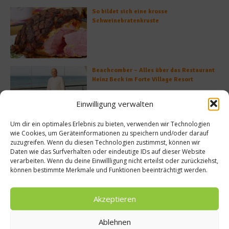
So bildet sich eine krosse
Schweinebratenkruste
Beachcomber – Alles über das Restaurant
Heinz Beck im Forte Village Resort
Einwilligung verwalten
Um dir ein optimales Erlebnis zu bieten, verwenden wir Technologien
Was ist der Unterschied zwischen Limonen
wie Cookies, um Geräteinformationen zu speichern und/oder darauf
und Limetten?
zuzugreifen. Wenn du diesen Technologien zustimmst, können wir
Daten wie das Surfverhalten oder eindeutige IDs auf dieser Website
verarbeiten. Wenn du deine Einwillligung nicht erteilst oder zurückziehst,
können bestimmte Merkmale und Funktionen beeinträchtigt werden.
Akzeptieren
Empfohlen
Ablehnen