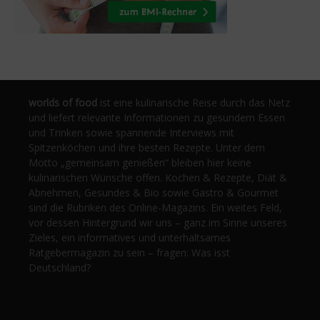
worlds of food
ist eine kulinarische Reise durch das Netz
und liefert relevante Informationen zu gesundem Essen
und Trinken sowie spannende Interviews mit
Spitzenköchen und ihre besten Rezepte. Unter dem
Motto „gemeinsam genießen“ bleiben hier keine
kulinarischen Wünsche offen. Kochen & Rezepte, Diät &
Abnehmen, Gesundes & Bio sowie Gastro & Gourmet
sind die Rubriken des Online-Magazins. Ein weites Feld,
vor dessen Hintergrund wir uns – ganz im Sinne unseres
Zieles, ein informatives und unterhaltsames
Ratgebermagazin zu sein – fragen: Was isst
Deutschland?