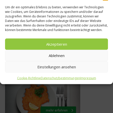
Um dir ein optimales Erlebnis zu bieten, verwenden wir Technologien
Grillwelten
wie Cookies, um Geräteinformationen zu speichern und/oder darauf
zuzugreifen. Wenn du diesen Technologien zustimmst, können wir
lrezept: Gegrillter
Daten wie das Surfverhalten oder eindeutige IDs auf dieser Website
Gazp
verarbeiten. Wenn du deine Einwillligung nicht erteilst oder zurückziehst,
berger Bratwurst-
können bestimmte Merkmale und Funktionen beeinträchtigt werden.
A
Gemüse-Spieß
Akzeptieren
26. April 2013
Ablehnen
Einstellungen ansehen
Was isst Deutschland
Cookie-Richtlinie
Datenschutzbestimmungen
Impressum