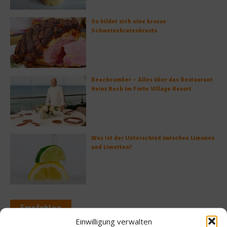
So bildet sich eine krosse
Schweinebratenkruste
Beachcomber – Alles über das Restaurant
Heinz Beck im Forte Village Resort
Was ist der Unterschied zwischen Limonen
und Limetten?
Empfohlen
Einwilligung verwalten