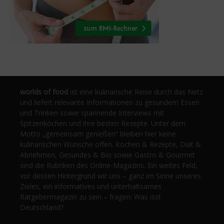
worlds of food
ist eine kulinarische Reise durch das Netz
und liefert relevante Informationen zu gesundem Essen
und Trinken sowie spannende Interviews mit
Spitzenköchen und ihre besten Rezepte. Unter dem
Motto „gemeinsam genießen“ bleiben hier keine
kulinarischen Wünsche offen. Kochen & Rezepte, Diät &
Abnehmen, Gesundes & Bio sowie Gastro & Gourmet
sind die Rubriken des Online-Magazins. Ein weites Feld,
vor dessen Hintergrund wir uns – ganz im Sinne unseres
Zieles, ein informatives und unterhaltsames
Ratgebermagazin zu sein – fragen: Was isst
Deutschland?