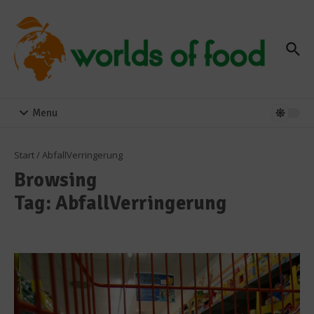
Zum Inhalt springen
Menu
Start
/
AbfallVerringerung
Browsing
Tag: AbfallVerringerung