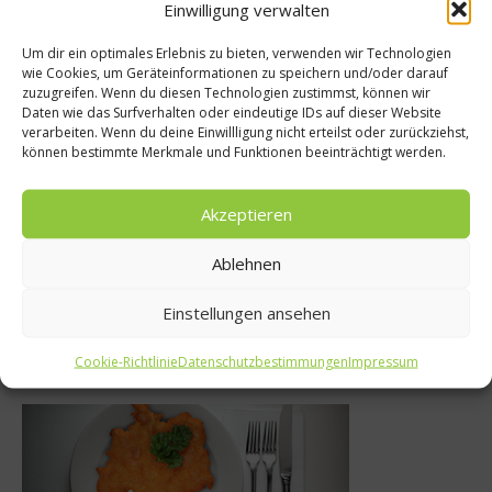
Empfohlen
Einwilligung verwalten
Um dir ein optimales Erlebnis zu bieten, verwenden wir Technologien
wie Cookies, um Geräteinformationen zu speichern und/oder darauf
s
zuzugreifen. Wenn du diesen Technologien zustimmst, können wir
Weg mit dem Winter
Daten wie das Surfverhalten oder eindeutige IDs auf dieser Website
n 2017 – Die
verarbeiten. Wenn du deine Einwillligung nicht erteilst oder zurückziehst,
Die Tellergrö
können bestimmte Merkmale und Funktionen beeinträchtigt werden.
chen
entscheide
taurants
Akzeptieren
31. Januar 2014
r 2016
Ablehnen
Einstellungen ansehen
Was isst Deutschland
Cookie-Richtlinie
Datenschutzbestimmungen
Impressum