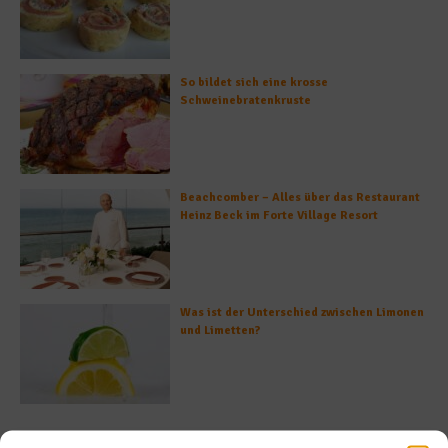
So bildet sich eine krosse
Schweinebratenkruste
Beachcomber – Alles über das Restaurant
Heinz Beck im Forte Village Resort
Was ist der Unterschied zwischen Limonen
und Limetten?