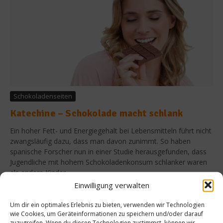
Schokoladenseiten
Katechine – Schokolade macht schlank
Ein hoher Fett- und Energiegehalt bei Lebensmitteln führt nicht
zwangsläufig dazu, dass man davon zunimmt. So haben
spanische Forscher nun in einer Studie herausgefunden, dass
Jugendliche mit hohem Schokoladenkonsum schlanker waren
als andere Kinder....
Einwilligung verwalten
Weiterlesen
Um dir ein optimales Erlebnis zu bieten, verwenden wir Technologien
wie Cookies, um Geräteinformationen zu speichern und/oder darauf
zuzugreifen. Wenn du diesen Technologien zustimmst, können wir