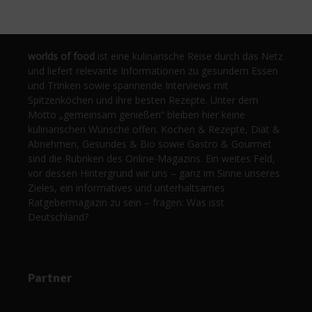
worlds of food
ist eine kulinarische Reise durch das Netz
und liefert relevante Informationen zu gesundem Essen
und Trinken sowie spannende Interviews mit
Spitzenköchen und ihre besten Rezepte. Unter dem
Motto „gemeinsam genießen“ bleiben hier keine
kulinarischen Wünsche offen. Kochen & Rezepte, Diät &
Abnehmen, Gesundes & Bio sowie Gastro & Gourmet
sind die Rubriken des Online-Magazins. Ein weites Feld,
vor dessen Hintergrund wir uns – ganz im Sinne unseres
Zieles, ein informatives und unterhaltsames
Ratgebermagazin zu sein – fragen: Was isst
Deutschland?
Partner