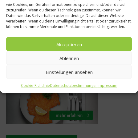
wie Cookies, um Geräteinformationen zu speichern und/oder darauf
Zwei Auszubilde
ds of food-
zuzugreifen. Wenn du diesen Technologien zustimmst, können wir
Parkhotel Adler
Daten wie das Surfverhalten oder eindeutige IDs auf dieser Website
tter
verarbeiten. Wenn du deine Einwillligung nicht erteilst oder zurückziehst,
Fieber
können bestimmte Merkmale und Funktionen beeinträchtigt werden.
 2013
5. August 2024
Akzeptieren
Ablehnen
Was isst Deutschland
Einstellungen ansehen
Cookie-Richtlinie
Datenschutzbestimmungen
Impressum